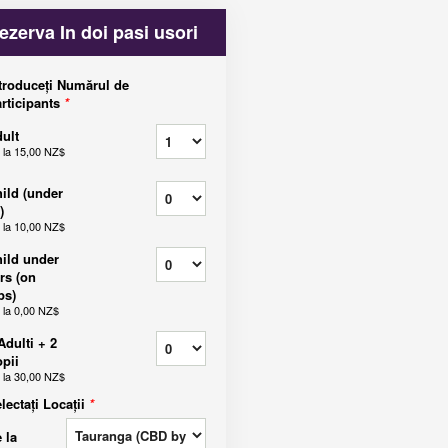
ezerva In doi pasi usori
troduceți Numărul de
rticipants
*
ult
 la
15,00 NZ$
ild (under
)
 la
10,00 NZ$
ild under
rs (on
ps)
 la
0,00 NZ$
Adulti + 2
pii
 la
30,00 NZ$
lectați Locații
*
 la