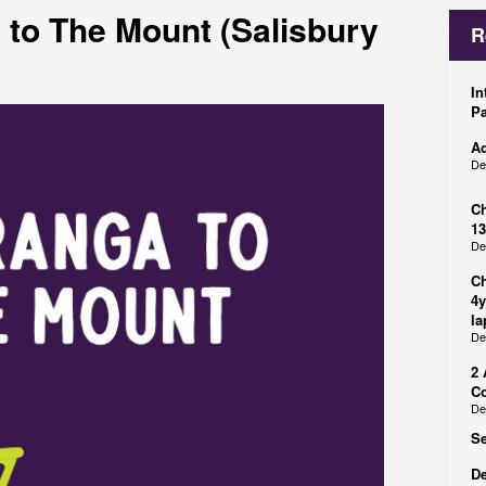
 to The Mount (Salisbury
R
In
Pa
Ad
De
Ch
13
De
Ch
4y
la
De
2 
Co
De
Se
De