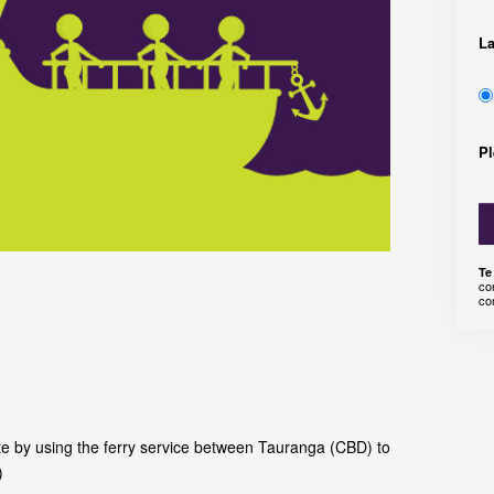
L
P
Te
co
co
e by using the ferry service between Tauranga (CBD) to
)