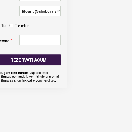
a
Tur
Tur-retur
lecare
*
REZERVATI ACUM
Dupa ce este
 rugam tine minte:
nfirmata comanda iti vom trimite prin email
nfirmarea si un link catre voucherul tau.